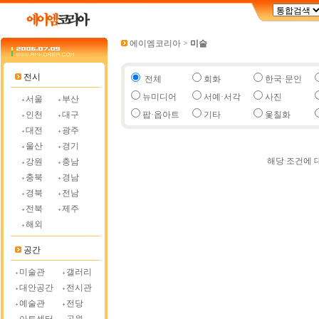
에이엠코리아
>
미술
전시
전체
회화
한국·문인
뉴미디어
서예·서각
사진
서울
부산
인천
대구
팝·옵아트
기타
옻칠화
대전
광주
울산
경기
해당 조건에 
강원
충남
충북
경남
경북
전남
전북
제주
해외
공간
미술관
갤러리
대안공간
전시관
예술관
전당