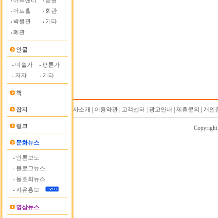
아트센터
공원
아트홀
회관
박물관
기타
폐관
인물
미술가
평론가
저자
기타
책
잡지
회사소개 | 이용약관 | 고객센터 | 광고안내 | 제휴문의 | 
링크
Copyrigh
문화뉴스
언론보도
블로그뉴스
동호회뉴스
자유홍보
영상뉴스