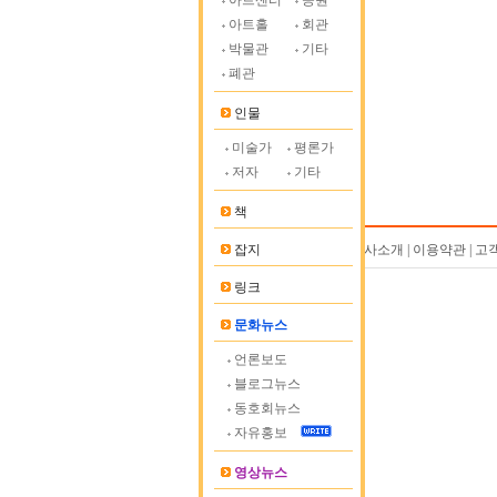
아트센터
공원
아트홀
회관
박물관
기타
폐관
인물
미술가
평론가
저자
기타
책
잡지
회사소개 | 이용약관 | 고
링크
문화뉴스
언론보도
블로그뉴스
동호회뉴스
자유홍보
영상뉴스