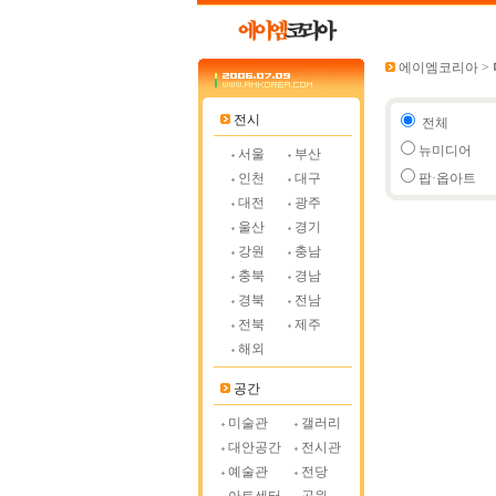
에이엠코리아
>
전시
전체
뉴미디어
서울
부산
인천
대구
팝·옵아트
대전
광주
울산
경기
강원
충남
충북
경남
경북
전남
전북
제주
해외
공간
미술관
갤러리
대안공간
전시관
예술관
전당