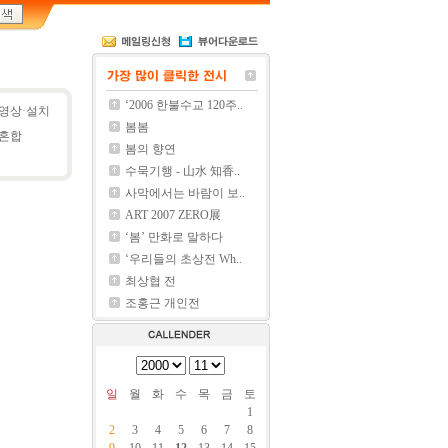
‘2006 한불수교 120주..
영상·설치
봄봄
혼합
봄의 향연
수묵기행 - 山水 知香..
사막에서는 바람이 보..
ART 2007 ZERO展
‘봄’ 만화로 말하다
‘우리들의 초상전 Wh..
최상협 전
조홍근 개인전
일
월
화
수
목
금
토
1
2
3
4
5
6
7
8