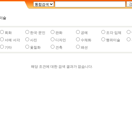
미술
회화
한국·문인
판화
공예
조각·입체
서예·서각
사진
디자인
수채화
행위미술
기타
옻칠화
건축
패션
해당 조건에 대한 검색 결과가 없습니다.