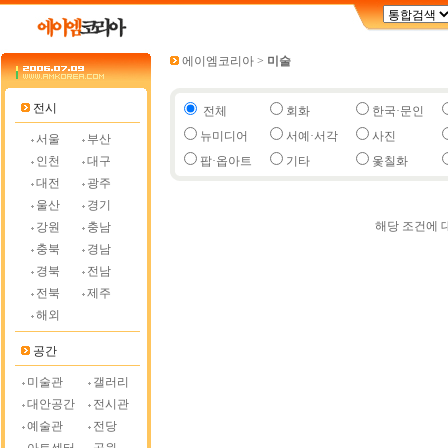
에이엠코리아
>
미술
전시
전체
회화
한국·문인
뉴미디어
서예·서각
사진
서울
부산
인천
대구
팝·옵아트
기타
옻칠화
대전
광주
울산
경기
해당 조건에 
강원
충남
충북
경남
경북
전남
전북
제주
해외
공간
미술관
갤러리
대안공간
전시관
예술관
전당