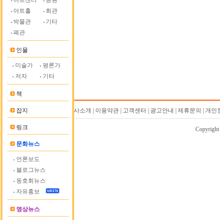
아트센터
공원
아트홀
회관
박물관
기타
폐관
인물
미술가
평론가
저자
기타
책
잡지
회사소개 | 이용약관 | 고객센터 | 광고안내 | 제휴문의 | 
링크
Copyrigh
문화뉴스
언론보도
블로그뉴스
동호회뉴스
자유홍보
영상뉴스