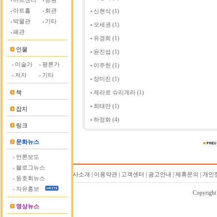
아트센터
공원
아트홀
회관
신현식
(1)
박물관
기타
오세권
(1)
폐관
유경희
(1)
인물
윤진섭
(1)
미술가
평론가
이주헌
(1)
저자
기타
장미진
(1)
책
제라르 슈리게라
(1)
최태만
(1)
잡지
하정화
(4)
링크
문화뉴스
언론보도
블로그뉴스
회사소개 | 이용약관 | 고객센터 | 광고안내 | 제휴문의 | 
동호회뉴스
자유홍보
Copyrigh
영상뉴스