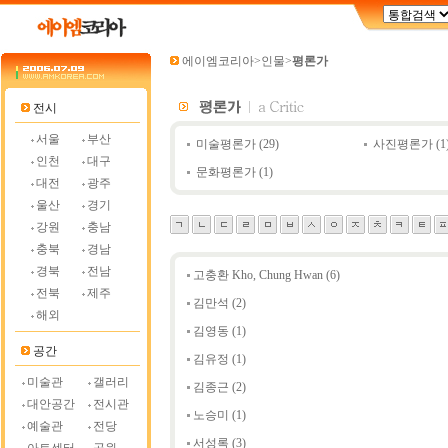
에이엠코리아
>
인물
>
평론가
전시
서울
부산
미술평론가
(29)
사진평론가
(1
인천
대구
문화평론가
(1)
대전
광주
울산
경기
강원
충남
충북
경남
경북
전남
고충환 Kho, Chung Hwan
(6)
전북
제주
김만석
(2)
해외
김영동
(1)
공간
김유정
(1)
미술관
갤러리
김종근
(2)
대안공간
전시관
노승미
(1)
예술관
전당
서성록
(3)