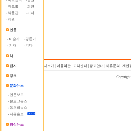
아트센터
공원
아트홀
회관
박물관
기타
폐관
인물
미술가
평론가
저자
기타
책
잡지
회사소개 | 이용약관 | 고객센터 | 광고안내 | 제휴문의 | 
링크
Copyrigh
문화뉴스
언론보도
블로그뉴스
동호회뉴스
자유홍보
영상뉴스