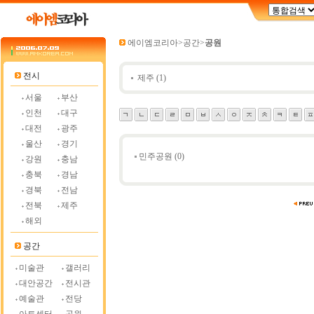
에이엠코리아
>
공간
>
공원
전시
제주
(1)
서울
부산
인천
대구
대전
광주
울산
경기
민주공원
(0)
강원
충남
충북
경남
경북
전남
전북
제주
해외
공간
미술관
갤러리
대안공간
전시관
예술관
전당