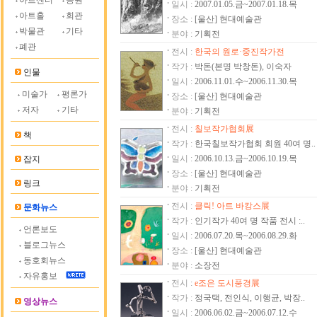
아트센터
공원
일시 :
2007.01.05.금~2007.01.18.목
아트홀
회관
장소 :
[울산] 현대예술관
박물관
기타
분야 :
기획전
폐관
전시 :
한국의 원로·중진작가전
작가 :
박돈(본명 박창돈), 이숙자
인물
일시 :
2006.11.01.수~2006.11.30.목
미술가
평론가
장소 :
[울산] 현대예술관
저자
기타
분야 :
기획전
전시 :
칠보작가협회展
책
작가 :
한국칠보작가협회 회원 40여 명..
일시 :
2006.10.13.금~2006.10.19.목
잡지
장소 :
[울산] 현대예술관
링크
분야 :
기획전
전시 :
클릭! 아트 바캉스展
문화뉴스
작가 :
인기작가 40여 명 작품 전시 :..
언론보도
일시 :
2006.07.20.목~2006.08.29.화
블로그뉴스
장소 :
[울산] 현대예술관
동호회뉴스
분야 :
소장전
자유홍보
전시 :
e조은 도시풍경展
작가 :
정국택, 전인식, 이행균, 박장..
영상뉴스
일시 :
2006.06.02.금~2006.07.12.수