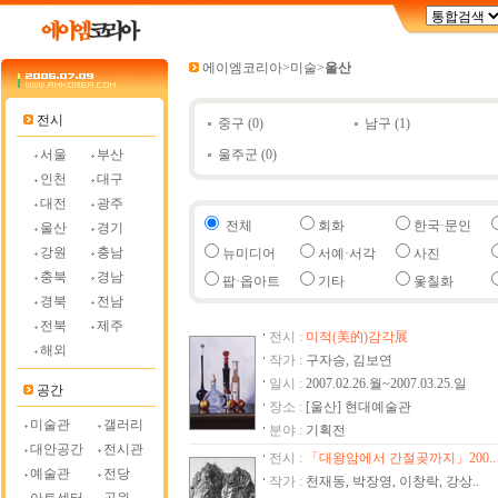
에이엠코리아
>
미술
>
울산
전시
중구
(0)
남구
(1)
서울
부산
울주군
(0)
인천
대구
대전
광주
전체
회화
한국·문인
울산
경기
강원
충남
뉴미디어
서예·서각
사진
충북
경남
팝·옵아트
기타
옻칠화
경북
전남
전북
제주
전시 :
미적(美的)감각展
해외
작가 :
구자승, 김보연
일시 :
2007.02.26.월~2007.03.25.일
공간
장소 :
[울산] 현대예술관
미술관
갤러리
분야 :
기획전
대안공간
전시관
전시 :
「대왕암에서 간절곶까지」200..
예술관
전당
작가 :
천재동, 박장영, 이창락, 강상..